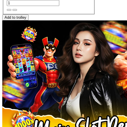
Add to trolley