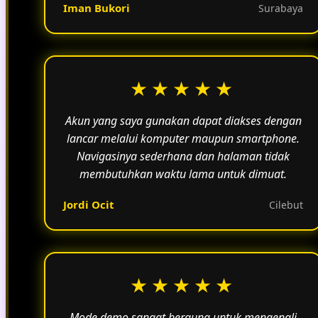
Iman Bukori
Surabaya
★★★★★
Akun yang saya gunakan dapat diakses dengan
lancar melalui komputer maupun smartphone.
Navigasinya sederhana dan halaman tidak
membutuhkan waktu lama untuk dimuat.
Jordi Ocit
Cilebut
★★★★★
Mode demo sangat berguna untuk mengenali