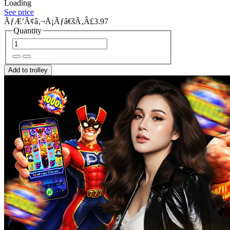
Loading
See price
ÃƒÆ’Ã¢â‚¬Å¡Ãƒâ€šÃ‚Â£3.97
Quantity
Add to trolley