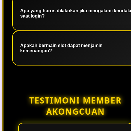
berbagai perangkat, termasuk smartphone,
Apa yang harus dilakukan jika mengalami kendal
tablet, dan komputer, sehingga seluruh fitur
saat login?
dapat digunakan dengan nyaman tanpa perlu
menginstal aplikasi tambahan.
Pastikan username, kata sandi, dan alamat situs
yang digunakan sudah benar. Apabila masih
Apakah bermain slot dapat menjamin
mengalami kendala, hubungi layanan pelanggan
kemenangan?
agar mendapatkan bantuan sesuai kebutuhan.
Tidak. Permainan slot didasarkan pada unsur
peluang sehingga tidak ada hasil yang dapat
dijamin. Pengguna disarankan bermain secara
bertanggung jawab, menetapkan batas
penggunaan dana, dan memahami risiko
TESTIMONI MEMBER
sebelum berpartisipasi.
AKONGCUAN