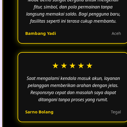
fitur, simbol, dan pola permainan tanpa
langsung memakai saldo. Bagi pengguna baru,
fasilitas seperti ini terasa cukup membantu.
Bambang Yadi
Aceh
★★★★★
Saat mengalami kendala masuk akun, layanan
pelanggan memberikan arahan dengan jelas.
Responsnya cepat dan masalah saya dapat
ditangani tanpa proses yang rumit.
Sarno Bolang
Tegal