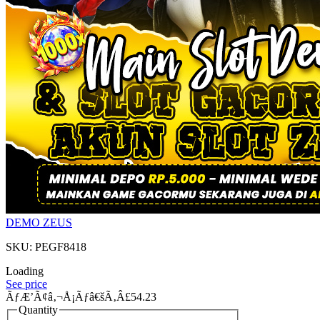
DEMO ZEUS
SKU: PEGF8418
Loading
See price
ÃƒÆ’Ã¢â‚¬Å¡Ãƒâ€šÃ‚Â£54.23
Quantity