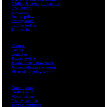
E-billing & paying your account
Product recall
Promotions
Returns policy
Shop by brand
Supplier updates
Tool hire help
Our company
About us
Careers
Contact us
Jewson services
Jewson kitchen showrooms
Jewson bathroom showrooms
Electronic recycling service
Legal
Content policy
Cookies policy
Modern slavery
Privacy statement
Terms & conditions