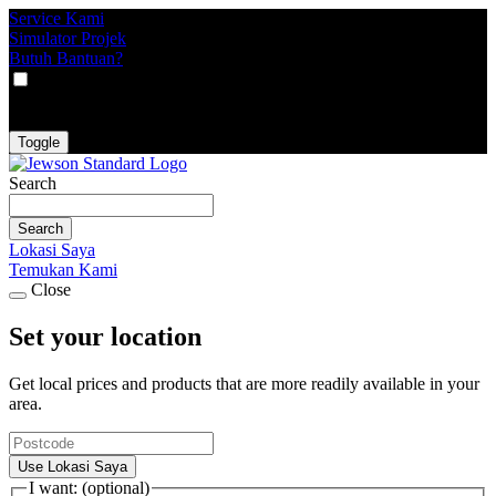
Service Kami
Simulator Projek
Butuh Bantuan?
VAT
EX
INC
Toggle
Search
Search
Lokasi Saya
Temukan Kami
Close
Set your location
Get local prices and products that are more readily available in your
area.
Use Lokasi Saya
I want: (optional)