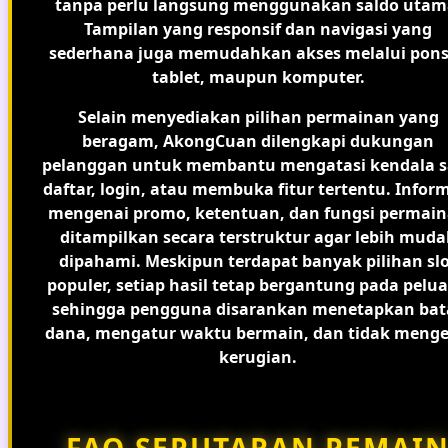
tanpa perlu langsung menggunakan saldo utam
Tampilan yang responsif dan navigasi yang
sederhana juga memudahkan akses melalui pons
tablet, maupun komputer.
Selain menyediakan pilihan permainan yang
beragam, AkongCuan dilengkapi dukungan
pelanggan untuk membantu mengatasi kendala s
daftar, login, atau membuka fitur tertentu. Infor
mengenai promo, ketentuan, dan fungsi permai
ditampilkan secara terstruktur agar lebih mud
dipahami. Meskipun terdapat banyak pilihan sl
populer, setiap hasil tetap bergantung pada pelu
sehingga pengguna disarankan menetapkan bat
dana, mengatur waktu bermain, dan tidak menge
kerugian.