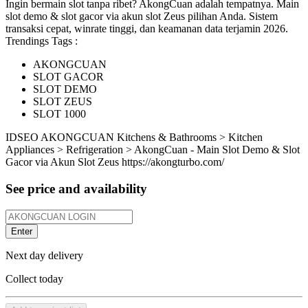
Ingin bermain slot tanpa ribet? AkongCuan adalah tempatnya. Main
slot demo & slot gacor via akun slot Zeus pilihan Anda. Sistem
transaksi cepat, winrate tinggi, dan keamanan data terjamin 2026.
Trendings Tags :
AKONGCUAN
SLOT GACOR
SLOT DEMO
SLOT ZEUS
SLOT 1000
ID
SEO AKONGCUAN
Kitchens & Bathrooms > Kitchen
Appliances > Refrigeration > AkongCuan - Main Slot Demo & Slot
Gacor via Akun Slot Zeus
https://akongturbo.com/
See price and availability
Enter
Next day delivery
Collect today