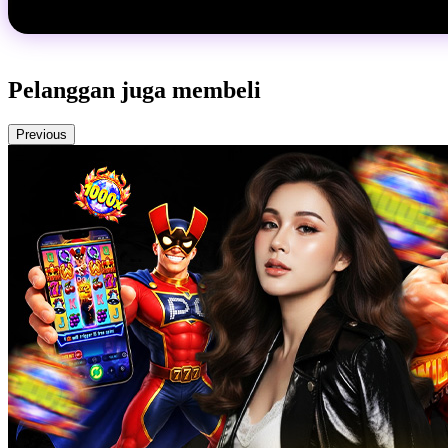
Pelanggan juga membeli
Previous